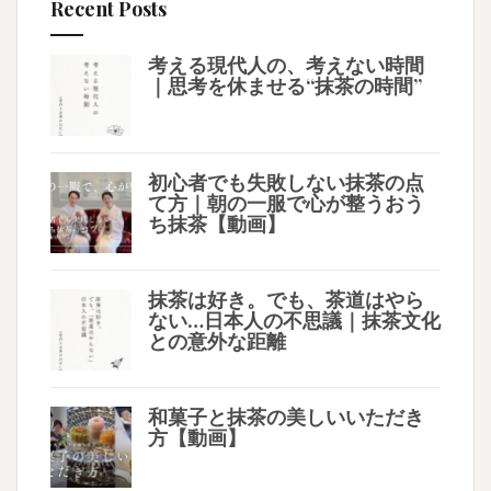
Recent Posts
考える現代人の、考えない時間
｜思考を休ませる“抹茶の時間”
初心者でも失敗しない抹茶の点
て方｜朝の一服で心が整うおう
ち抹茶【動画】
抹茶は好き。でも、茶道はやら
ない…日本人の不思議｜抹茶文化
との意外な距離
和菓子と抹茶の美しいいただき
方【動画】