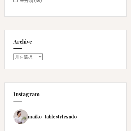
未分類
(39)
Archive
Archive
Instagram
maiko_tablestylesado