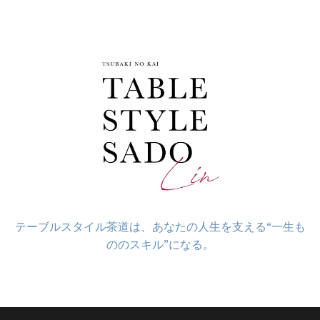
コ
ン
テ
ン
ツ
へ
ス
キ
ッ
プ
テーブルスタイル茶道は、あなたの人生を支える“一生も
ののスキル”になる。