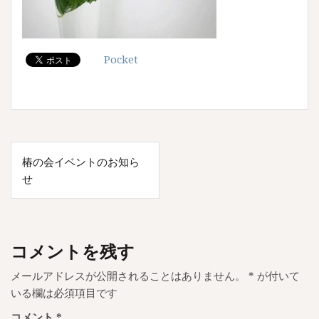
Pocket
投
椿の会イベントのお知ら
稿
せ
ナ
ビ
ゲ
コメントを残す
ー
メールアドレスが公開されることはありません。
*
が付いて
シ
いる欄は必須項目です
ョ
コメント
*