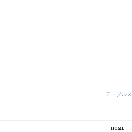
コ
ン
テ
ン
ツ
へ
ス
キ
ッ
プ
テーブルス
HOME