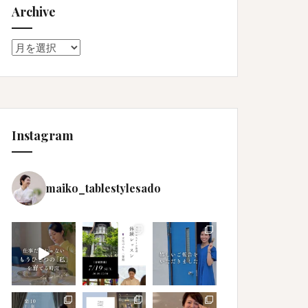
Archive
Archive
Instagram
maiko_tablestylesado