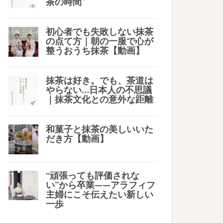
茶の時間”
初心者でも失敗しない抹茶
の点て方｜朝の一服で心が
整うおうち抹茶【動画】
抹茶は好き。でも、茶道は
やらない…日本人の不思議
｜抹茶文化との意外な距離
和菓子と抹茶の美しいいた
だき方【動画】
“頑張っても評価されな
い”から卒業——アラフィフ
主婦にこそ伝えたい新しい
一歩