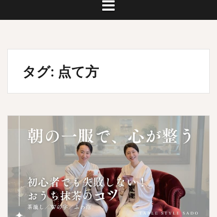
タグ:
点て方