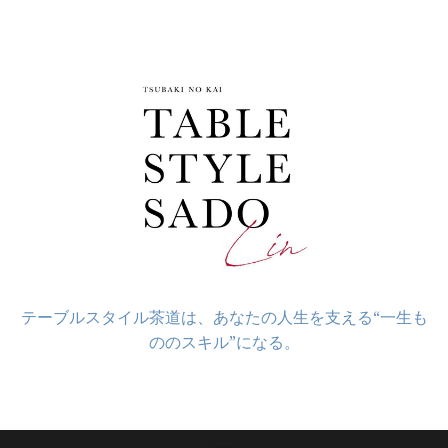
コ
ン
テ
ン
ツ
へ
ス
キ
ッ
プ
テーブルスタイル茶道は、あなたの人生を支える“一生も
ののスキル”になる。