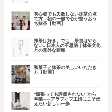
初心者でも失敗しない抹茶の点
て方｜朝の一服で心が整うおう
ち抹茶【動画】
抹茶は好き。でも、茶道はやら
ない…日本人の不思議｜抹茶文化
との意外な距離
和菓子と抹茶の美しいいただき
方【動画】
“頑張っても評価されない”から
卒業——アラフィフ主婦にこそ伝
えたい新しい一歩