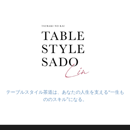
コ
ン
テ
ン
ツ
へ
ス
キ
ッ
プ
テーブルスタイル茶道は、あなたの人生を支える“一生も
ののスキル”になる。