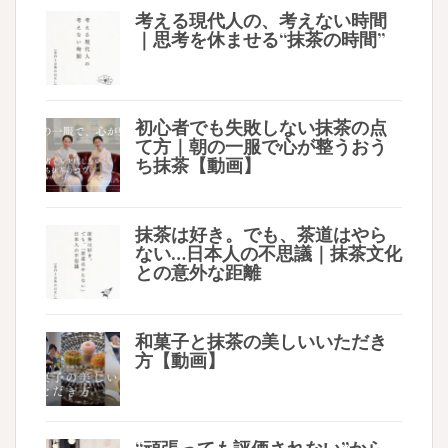
考える現代人の、考えない時間
｜思考を休ませる“抹茶の時間”
初心者でも失敗しない抹茶の点
て方｜朝の一服で心が整うおう
ち抹茶【動画】
抹茶は好き。でも、茶道はやら
ない…日本人の不思議｜抹茶文化
との意外な距離
和菓子と抹茶の美しいいただき
方【動画】