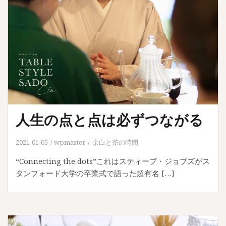
人生の点と点は必ずつながる
2021-01-05
wpmaster
余白と茶の時間
“Connecting the dots”これはスティーブ・ジョブズがス
タンフォード大学の卒業式で語った超有名 […]