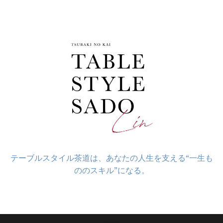
コ
ン
テ
ン
ツ
へ
ス
キ
ッ
プ
テーブルスタイル茶道は、あなたの人生を支える“一生も
ののスキル”になる。